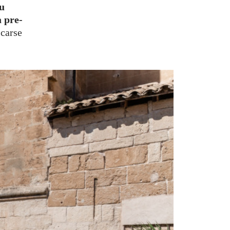
su
a pre-
scarse