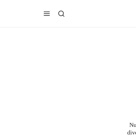
Nu
div