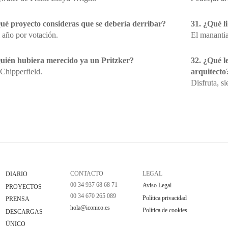
ué proyecto consideras que se debería derribar?
31. ¿Qué l
 año por votación.
El mananti
uién hubiera merecido ya un Pritzker?
32. ¿Qué le
Chipperfield.
arquitecto
Disfruta, s
CONTACTO
LEGAL
DIARIO
00 34 937 68 68 71
Aviso Legal
PROYECTOS
00 34 670 265 089
Política privacidad
PRENSA
hola@iconico.es
Política de cookies
DESCARGAS
ÚNICO