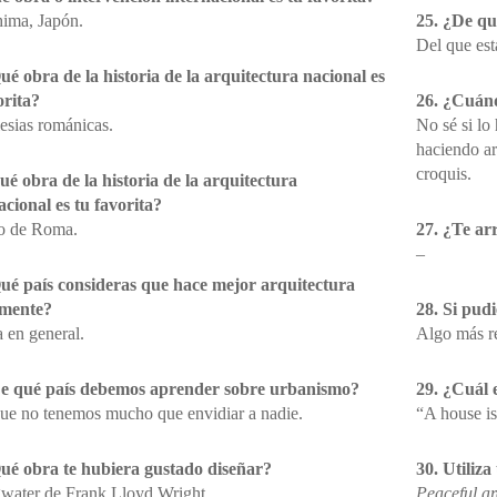
ima, Japón.
25. ¿De qu
Del que est
ué obra de la historia de la arquitectura nacional es
orita?
26. ¿Cuánd
lesias románicas.
No sé si lo
haciendo ar
croquis.
ué obra de la historia de la arquitectura
acional es tu favorita?
o de Roma.
27. ¿Te arr
–
ué país consideras que hace mejor arquitectura
lmente?
28. Si pud
 en general.
Algo más re
De qué país debemos aprender sobre urbanismo?
29. ¿Cuál e
ue no tenemos mucho que envidiar a nadie.
“A house is
ué obra te hubiera gustado diseñar?
30. Utiliza
gwater de Frank Lloyd Wright.
Peaceful ar