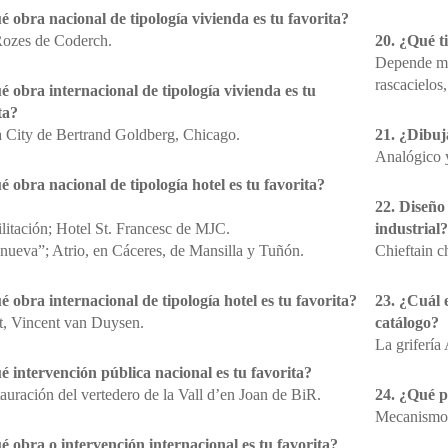
é obra nacional de tipología vivienda es tu favorita?
ozes de Coderch.
20. ¿Qué t
Depende más
rascacielos,
é obra internacional de tipología vivienda es tu
ta?
 City de Bertrand Goldberg, Chicago.
21. ¿Dibuja
Analógico y
é obra nacional de tipología hotel es tu favorita?
22. Diseño 
litación; Hotel St. Francesc de MJC.
industrial?
nueva”; Atrio, en Cáceres, de Mansilla y Tuñón.
Chieftain ch
é obra internacional de tipología hotel es tu favorita?
23. ¿Cuál 
, Vincent van Duysen.
catálogo?
La griferí
é intervención pública nacional es tu favorita?
tauración del vertedero de la Vall d’en Joan de BiR.
24. ¿Qué p
Mecanismos 
é obra o intervención internacional es tu favorita?