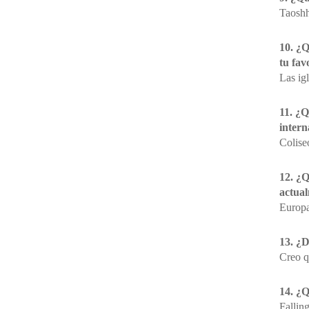
Taoshh
10. ¿Q
tu fav
Las ig
11. ¿Q
intern
Colise
12. ¿Q
actua
Europa
13. ¿
Creo q
14. ¿Q
Fallin