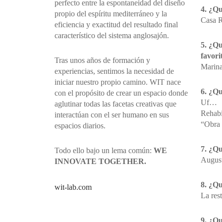
perfecto entre la espontaneidad del diseño
4. ¿Qu
propio del espíritu mediterráneo y la
Casa R
eficiencia y exactitud del resultado final
característico del sistema anglosajón.
5. ¿Qu
favori
Tras unos años de formación y
Marina
experiencias, sentimos la necesidad de
iniciar nuestro propio camino. WIT nace
6. ¿Qu
con el propósito de crear un espacio donde
Uf…
aglutinar todas las facetas creativas que
Rehabi
interactúan con el ser humano en sus
“Obra 
espacios diarios.
7. ¿Qu
Todo ello bajo un lema común:
WE
August
INNOVATE TOGETHER.
8. ¿Qu
wit-lab.com
La res
9. ¿Qu