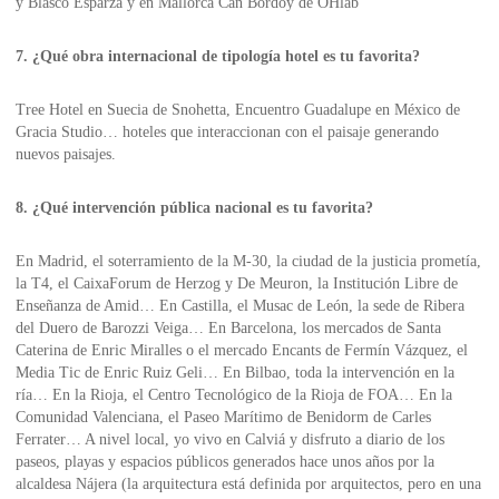
y Blasco Esparza y en Mallorca Can Bordoy de OHlab
7. ¿Qué obra internacional de tipología hotel es tu favorita?
Tree Hotel en Suecia de Snohetta, Encuentro Guadalupe en México de
Gracia Studio… hoteles que interaccionan con el paisaje generando
nuevos paisajes.
8. ¿Qué intervención pública nacional es tu favorita?
En Madrid, el soterramiento de la M-30, la ciudad de la justicia prometía,
la T4, el CaixaForum de Herzog y De Meuron, la Institución Libre de
Enseñanza de Amid… En Castilla, el Musac de León, la sede de Ribera
del Duero de Barozzi Veiga… En Barcelona, los mercados de Santa
Caterina de Enric Miralles o el mercado Encants de Fermín Vázquez, el
Media Tic de Enric Ruiz Geli… En Bilbao, toda la intervención en la
ría… En la Rioja, el Centro Tecnológico de la Rioja de FOA… En la
Comunidad Valenciana, el Paseo Marítimo de Benidorm de Carles
Ferrater… A nivel local, yo vivo en Calviá y disfruto a diario de los
paseos, playas y espacios públicos generados hace unos años por la
alcaldesa Nájera (la arquitectura está definida por arquitectos, pero en una