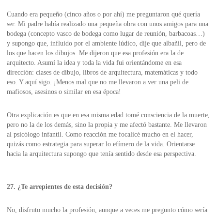
Cuando era pequeño (cinco años o por ahí) me preguntaron qué quería
ser. Mi padre había realizado una pequeña obra con unos amigos para una
bodega (concepto vasco de bodega como lugar de reunión, barbacoas…)
y supongo que, influido por el ambiente lúdico, dije que albañil, pero de
los que hacen los dibujos. Me dijeron que esa profesión era la de
arquitecto. Asumí la idea y toda la vida fui orientándome en esa
dirección: clases de dibujo, libros de arquitectura, matemáticas y todo
eso. Y aquí sigo. ¡Menos mal que no me llevaron a ver una peli de
mafiosos, asesinos o similar en esa época!
Otra explicación es que en esa misma edad tomé consciencia de la muerte,
pero no la de los demás, sino la propia y me afectó bastante. Me llevaron
al psicólogo infantil. Como reacción me focalicé mucho en el hacer,
quizás como estrategia para superar lo efímero de la vida. Orientarse
hacia la arquitectura supongo que tenía sentido desde esa perspectiva.
27. ¿Te arrepientes de esta decisión?
No, disfruto mucho la profesión, aunque a veces me pregunto cómo sería