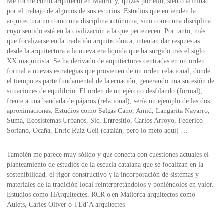
Me formé como arquitecto en Madrid y, quizás por ello, siento afinidad
por el trabajo de algunos de sus estudios. Estudios que entienden la
arquitectura no como una disciplina autónoma, sino como una disciplina
cuyo sentido está en la civilización a la que pertenecen. Por tanto, más
que focalizarse en la tradición arquitectónica, intentan dar respuestas
desde la arquitectura a la nueva era líquida que ha surgido tras el siglo
XX maquinista. Se ha derivado de arquitecturas centradas en un orden
formal a nuevas estrategias que provienen de un orden relacional, donde
el tiempo es parte fundamental de la ecuación, generando una sucesión de
situaciones de equilibrio. El orden de un ejército desfilando (formal),
frente a una bandada de pájaros (relacional), sería un ejemplo de las dos
aproximaciones. Estudios como Selgas Cano, Amid, Langarita Navarro,
Suma, Ecosistemas Urbanos, Sic, Entresitio, Carlos Arroyo, Federico
Soriano, Ocaña, Enric Ruiz Geli (catalán, pero lo meto aquí) …
También me parece muy sólido y que conecta con cuestiones actuales el
planteamiento de estudios de la escuela catalana que se focalizan en la
sostenibilidad, el rigor constructivo y la incorporación de sistemas y
materiales de la tradición local reinterpretándolos y poniéndolos en valor.
Estudios como HArquitectes, RCR o en Mallorca arquitectos como
Aulets, Carles Oliver o TEd’A arquitectes