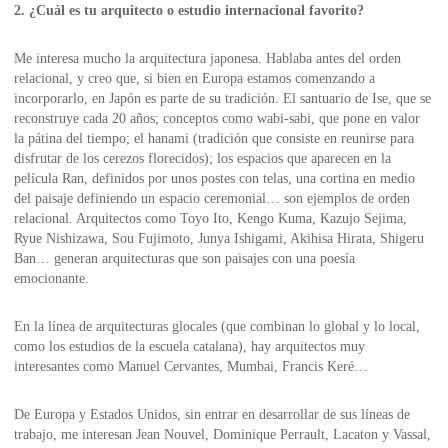
2. ¿Cuál es tu arquitecto o estudio internacional favorito?
Me interesa mucho la arquitectura japonesa. Hablaba antes del orden
relacional, y creo que, si bien en Europa estamos comenzando a
incorporarlo, en Japón es parte de su tradición. El santuario de Ise, que se
reconstruye cada 20 años; conceptos como wabi-sabi, que pone en valor
la pátina del tiempo; el hanami (tradición que consiste en reunirse para
disfrutar de los cerezos florecidos); los espacios que aparecen en la
película Ran, definidos por unos postes con telas, una cortina en medio
del paisaje definiendo un espacio ceremonial… son ejemplos de orden
relacional. Arquitectos como Toyo Ito, Kengo Kuma, Kazujo Sejima,
Ryue Nishizawa, Sou Fujimoto, Junya Ishigami, Akihisa Hirata, Shigeru
Ban… generan arquitecturas que son paisajes con una poesía
emocionante.
En la línea de arquitecturas glocales (que combinan lo global y lo local,
como los estudios de la escuela catalana), hay arquitectos muy
interesantes como Manuel Cervantes, Mumbai, Francis Keré…
De Europa y Estados Unidos, sin entrar en desarrollar de sus líneas de
trabajo, me interesan Jean Nouvel, Dominique Perrault, Lacaton y Vassal,