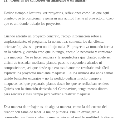
21. ¿Dibujas los conceptos en analógico o en digital?
Dedico tiempo a lecturas, ver proyectos, reflexiones como las que aquí
planteo que te posicionan y generan una actitud frente al proyecto… Creo
que es ahí donde trabajo los proyectos.
Cuando afronto un proyecto concreto, recojo información sobre el
emplazamiento, el programa, la normativa, comentarios del cliente,
orientación, vistas… pero no dibujo nada. El proyecto va tomando forma
en la cabeza y, cuando creo que lo tengo, encajo lo necesario y comienzo
una maqueta. No sé hacer renders y la arquitectura que planteo suele ser
difícil de trasladar mediante planos, pues no responde a alzados ni
composiciones, así que desde que era estudiante me resultaba más fácil
explicar los proyectos mediante maquetas. En los últimos dos años hemos
tenido bastantes encargos y no he podido dedicar mucho tiempo a
maquetas, así que preparaba planos desde los que se realizaban renders.
Quizás con la situación derivada del Coronavirus, tenga menos dinero
para renders y más tiempo para volver a realizar maquetas.
Esta manera de trabajar es, de alguna manera, como la del cuento del
tirador con fama de tener la mejor puntería. Fue un extranjero a
comprobar esa fama y, efectivamente, vio en el pueblo multitud de dianas