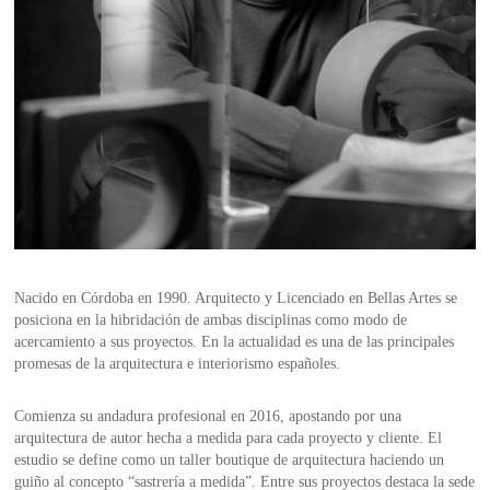
Portarrollos y escobilleros
Complementos y sifones
Pomos y tiradores
Duchas Exterior
SANITARIOS
MERCADOS
REMOTO
Bañeras
ACCESORIOS PARA BAÑO
Indicadores, uñeros y condenas
Secamanos y dispensadores
Encimeras a medida
Hands Free
EQUIPO
Soportes, estantes y complementos
Stops para puertas
HERRAJES
Smart WC
Cocina
CERÁMICA CUSTOM
Toalleros
LIMPIEZA Y MANTENIMIENTO
ÚNICO: ARTE Y ARTESANÍA
NUEVA SECCIÓN
Nacido en Córdoba en 1990. Arquitecto y Licenciado en Bellas Artes se
posiciona en la hibridación de ambas disciplinas como modo de
acercamiento a sus proyectos. En la actualidad es una de las principales
promesas de la arquitectura e interiorismo españoles.
Comienza su andadura profesional en 2016, apostando por una
arquitectura de autor hecha a medida para cada proyecto y cliente. El
estudio se define como un taller boutique de arquitectura haciendo un
guiño al concepto “sastrería a medida”. Entre sus proyectos destaca la sede