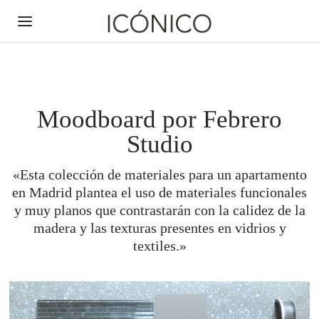
Moodboard por Febrero
Studio
Back
Back
Back
Back
Back
Back
Back
Back
Back
Back
«Esta colección de materiales para un apartamento
en Madrid plantea el uso de materiales funcionales
ACCESORIOS PARA BAÑO
CERÁMICA CUSTOM
MECANISMOS
INSPIRACIÓN
PRODUCTOS
SANITARIOS
NOSOTROS
DESAGÜES
HERRAJES
GRIFERÍA
y muy planos que contrastarán con la calidez de la
madera y las texturas presentes en vidrios y
SOBRE NOSOTROS
Manillas para puertas
Ayudas técnicas
NOVEDADES
Cerámica mural
Platos de ducha
GRIFERÍA
Lineales
Palanca
Lavabo
textiles.»
Dispensadores de jabón
MECANISMOS
Manillas para ventanas
Cerámica decorada
MOODBOARDS
SERVICIOS
Hornacinas
Cuadrados
Ducha
Botón
NEW
COMPROMISO MEDIOAMBIENTAL
CUESTIONARIOS
Manillas de autor
Complementos
DESAGÜES
Lavabos
Esquina
Perchas
Bañera