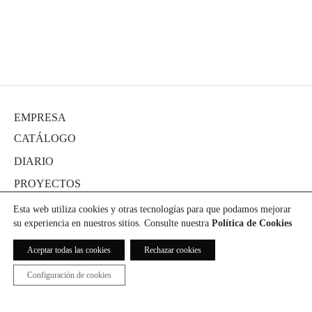
EMPRESA
CATÁLOGO
DIARIO
PROYECTOS
PRENSA
Esta web utiliza cookies y otras tecnologías para que podamos mejorar
su experiencia en nuestros sitios. Consulte nuestra
Política de Cookies
DESCARGAS
CONTACTO
Aceptar todas las cookies
Rechazar cookies
Configuración de cookies
ICÓNICO® 2021. All Rights Reserved.