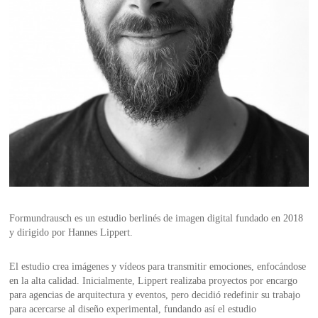
Portarrollos y escobilleros
Complementos y sifones
Pomos y tiradores
Duchas Exterior
SANITARIOS
MERCADOS
REMOTO
Bañeras
ACCESORIOS PARA BAÑO
Indicadores, uñeros y condenas
Secamanos y dispensadores
Encimeras a medida
Hands Free
EQUIPO
Soportes, estantes y complementos
Stops para puertas
HERRAJES
Smart WC
Cocina
CERÁMICA CUSTOM
Toalleros
LIMPIEZA Y MANTENIMIENTO
ÚNICO: ARTE Y ARTESANÍA
NUEVA SECCIÓN
Formundrausch es un estudio berlinés de imagen digital fundado en 2018
y dirigido por Hannes Lippert.
El estudio crea imágenes y vídeos para transmitir emociones, enfocándose
en la alta calidad. Inicialmente, Lippert realizaba proyectos por encargo
para agencias de arquitectura y eventos, pero decidió redefinir su trabajo
para acercarse al diseño experimental, fundando así el estudio