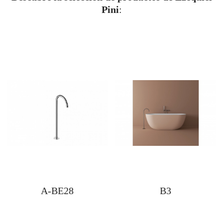
Pini
:
A-BE28
B3