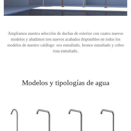
Portarrollos y escobilleros
Complementos y sifones
Pomos y tiradores
Duchas Exterior
SANITARIOS
MERCADOS
REMOTO
Bañeras
ACCESORIOS PARA BAÑO
Indicadores, uñeros y condenas
Secamanos y dispensadores
Encimeras a medida
Hands Free
EQUIPO
Soportes, estantes y complementos
Stops para puertas
HERRAJES
Smart WC
Cocina
Ampliamos nuestra selección de duchas de exterior con cuatro nuevos
modelos y añadimos tres nuevos acabados disponibles en todos los
CERÁMICA CUSTOM
Toalleros
modelos de nuestro catálogo: oro esmaltado, bronce esmaltado y cobre
rosa esmaltado.
LIMPIEZA Y MANTENIMIENTO
ÚNICO: ARTE Y ARTESANÍA
NUEVA SECCIÓN
Modelos y tipologías de agua