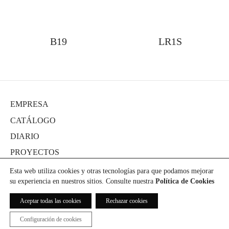
B19
LR1S
EMPRESA
CATÁLOGO
DIARIO
PROYECTOS
PRENSA
Esta web utiliza cookies y otras tecnologías para que podamos mejorar
su experiencia en nuestros sitios. Consulte nuestra
Política de Cookies
DESCARGAS
CONTACTO
Aceptar todas las cookies
Rechazar cookies
Configuración de cookies
ICÓNICO® 2021. All Rights Reserved.