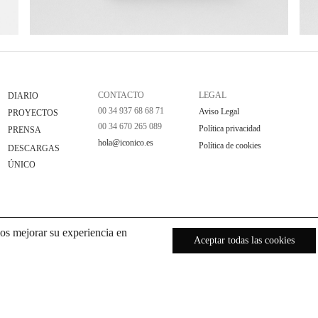
CONTACTO
LEGAL
DIARIO
00 34 937 68 68 71
Aviso Legal
PROYECTOS
00 34 670 265 089
Política privacidad
PRENSA
hola@iconico.es
Política de cookies
DESCARGAS
ÚNICO
os mejorar su experiencia en
Aceptar todas las cookies
ES