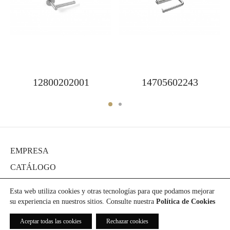
12800202001
14705602243
EMPRESA
CATÁLOGO
DIARIO
Esta web utiliza cookies y otras tecnologías para que podamos mejorar
PROYECTOS
su experiencia en nuestros sitios. Consulte nuestra
Política de Cookies
PRENSA
Aceptar todas las cookies
Rechazar cookies