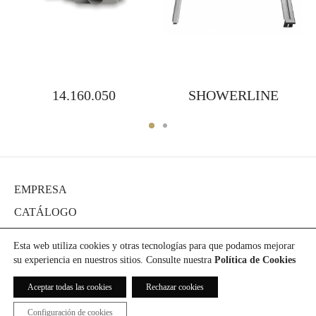
14.160.050
SHOWERLINE
EMPRESA
CATÁLOGO
DIARIO
Esta web utiliza cookies y otras tecnologías para que podamos mejorar
PROYECTOS
su experiencia en nuestros sitios. Consulte nuestra
Política de Cookies
PRENSA
Aceptar todas las cookies
Rechazar cookies
DESCARGAS
Configuración de cookies