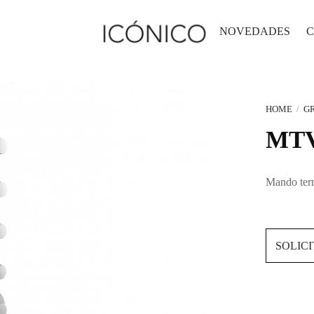
NOVEDADES
HOME
/
GR
MTV
Mando term
SOLIC