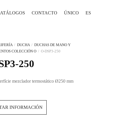
ATÁLOGOS
CONTACTO
ÚNICO
ES
IFERÍA
/
DUCHA
/
DUCHAS DE MANO Y
NTOS COLECCIÓN O
/
O-DSP3-250
SP3-250
rfície mezclador termostático Ø250 mm
ITAR INFORMACIÓN