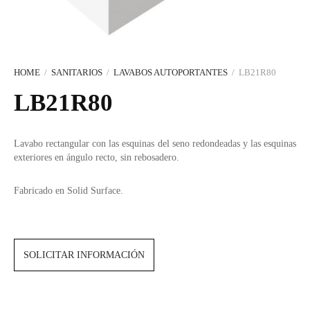
Portarrollos y escobilleros
Complementos y sifones
Pomos y tiradores
Duchas Exterior
SANITARIOS
MERCADOS
REMOTO
Bañeras
ACCESORIOS PARA BAÑO
Indicadores, uñeros y condenas
Secamanos y dispensadores
Encimeras a medida
Hands Free
EQUIPO
Soportes, estantes y complementos
Stops para puertas
HERRAJES
Smart WC
Cocina
HOME
/
SANITARIOS
/
LAVABOS AUTOPORTANTES
/
LB21R80
LB21R80
CERÁMICA CUSTOM
Toalleros
LIMPIEZA Y MANTENIMIENTO
Lavabo rectangular con las esquinas del seno redondeadas y las esquinas
exteriores en ángulo recto, sin rebosadero.
ÚNICO: ARTE Y ARTESANÍA
NUEVA SECCIÓN
Fabricado en Solid Surface.
SOLICITAR INFORMACIÓN