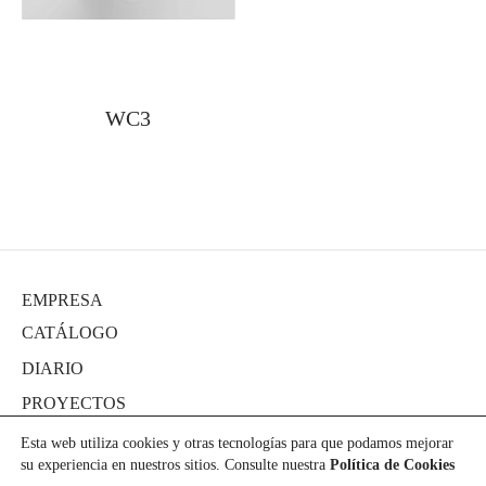
Portarrollos y escobilleros
Complementos y sifones
Pomos y tiradores
Duchas Exterior
SANITARIOS
MERCADOS
REMOTO
Bañeras
ACCESORIOS PARA BAÑO
Indicadores, uñeros y condenas
Secamanos y dispensadores
Encimeras a medida
Hands Free
EQUIPO
Soportes, estantes y complementos
Stops para puertas
HERRAJES
Smart WC
Cocina
WC3
CERÁMICA CUSTOM
Toalleros
LIMPIEZA Y MANTENIMIENTO
ÚNICO: ARTE Y ARTESANÍA
NUEVA SECCIÓN
EMPRESA
CATÁLOGO
DIARIO
PROYECTOS
PRENSA
Esta web utiliza cookies y otras tecnologías para que podamos mejorar
su experiencia en nuestros sitios. Consulte nuestra
Política de Cookies
DESCARGAS