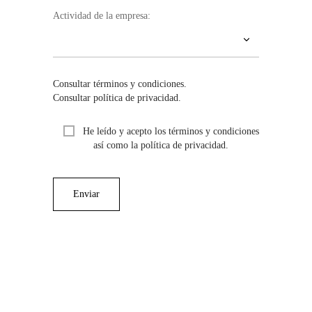
Portarrollos y escobilleros
Complementos y sifones
Pomos y tiradores
Duchas Exterior
SANITARIOS
MERCADOS
REMOTO
Bañeras
Actividad de la empresa:
ACCESORIOS PARA BAÑO
Indicadores, uñeros y condenas
Secamanos y dispensadores
Encimeras a medida
Hands Free
EQUIPO
Soportes, estantes y complementos
Stops para puertas
HERRAJES
Smart WC
Cocina
Consultar términos y condiciones.
Consultar política de privacidad.
CERÁMICA CUSTOM
Toalleros
LIMPIEZA Y MANTENIMIENTO
He leído y acepto los términos y condiciones
así como la política de privacidad.
ÚNICO: ARTE Y ARTESANÍA
NUEVA SECCIÓN