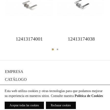
12413174001
12413174038
EMPRESA
CATÁLOGO
DIARIO
Esta web utiliza cookies y otras tecnologías para que podamos mejorar
PROYECTOS
su experiencia en nuestros sitios. Consulte nuestra
Política de Cookies
PRENSA
Aceptar todas las cookies
Rechazar cookies