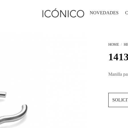
NOVEDADES
HOME
/
H
141
Manilla p
SOLIC