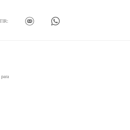
IR:
 para