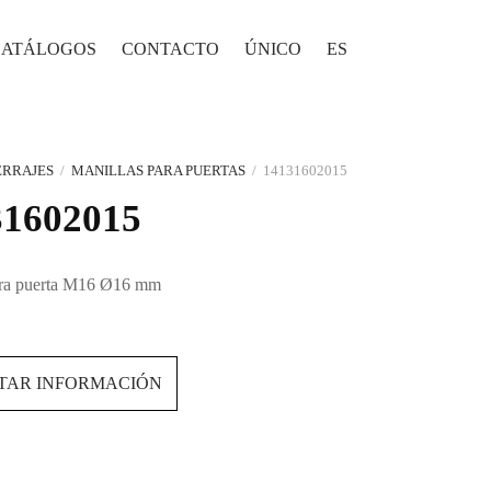
CATÁLOGOS
CONTACTO
ÚNICO
ES
ERRAJES
/
MANILLAS PARA PUERTAS
/
14131602015
31602015
ara puerta M16 Ø16 mm
ITAR INFORMACIÓN