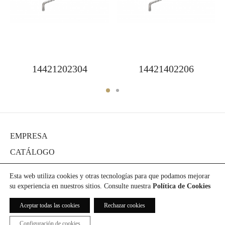
14421202304
14421402206
EMPRESA
CATÁLOGO
DIARIO
Esta web utiliza cookies y otras tecnologías para que podamos mejorar
PROYECTOS
su experiencia en nuestros sitios. Consulte nuestra
Política de Cookies
PRENSA
Aceptar todas las cookies
Rechazar cookies
DESCARGAS
Configuración de cookies