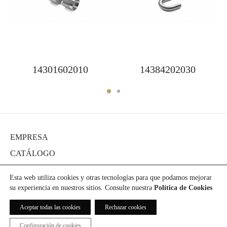
14301602010
14384202030
EMPRESA
CATÁLOGO
DIARIO
Esta web utiliza cookies y otras tecnologías para que podamos mejorar
PROYECTOS
su experiencia en nuestros sitios. Consulte nuestra
Política de Cookies
PRENSA
Aceptar todas las cookies
Rechazar cookies
DESCARGAS
Configuración de cookies