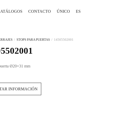
CATÁLOGOS
CONTACTO
ÚNICO
ES
ERRAJES
/
STOPS PARA PUERTAS
/
14505502001
05502001
 puerta Ø20×31 mm
ITAR INFORMACIÓN