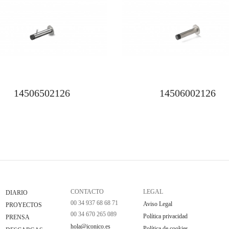
14506502126
14506002126
CONTACTO
LEGAL
DIARIO
00 34 937 68 68 71
Aviso Legal
PROYECTOS
00 34 670 265 089
Política privacidad
PRENSA
hola@iconico.es
Política de cookies