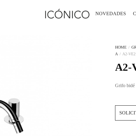
NOVEDADES
HOME
/
GR
A
/
A2-VE2
A2-
Grifo bid
SOLIC