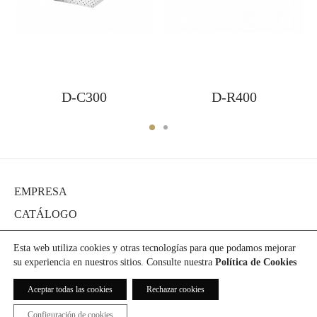
D-C300
D-R400
EMPRESA
CATÁLOGO
DIARIO
Esta web utiliza cookies y otras tecnologías para que podamos mejorar
PROYECTOS
su experiencia en nuestros sitios. Consulte nuestra
Política de Cookies
PRENSA
Aceptar todas las cookies
Rechazar cookies
DESCARGAS
Configuración de cookies