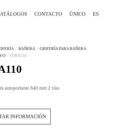
ATÁLOGOS
CONTACTO
ÚNICO
ES
IFERÍA
/
BAÑERA
/
GRIFERÍA PARA BAÑERA
N O
/
O-BA110
A110
ra autoportante 840 mm 2 vías
ITAR INFORMACIÓN