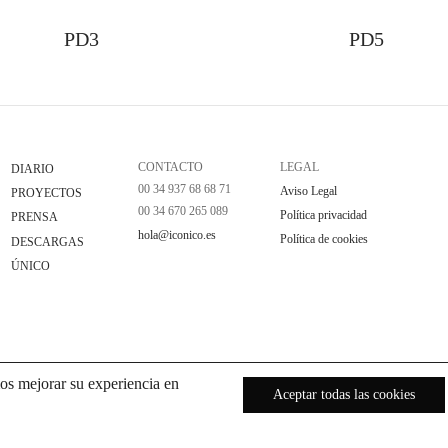
PD3
PD5
CONTACTO
LEGAL
DIARIO
00 34 937 68 68 71
Aviso Legal
PROYECTOS
00 34 670 265 089
Política privacidad
PRENSA
hola@iconico.es
Política de cookies
DESCARGAS
ÚNICO
os mejorar su experiencia en
Aceptar todas las cookies
ES
FR