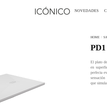
NOVEDADES
C
HOME
/
SA
PD1
El plato d
en superfi
perfecta e
sensación 
que simula 