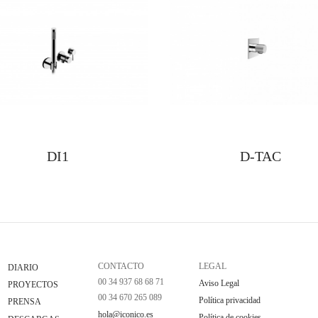
DI1
D-TAC
CONTACTO
LEGAL
DIARIO
00 34 937 68 68 71
Aviso Legal
PROYECTOS
00 34 670 265 089
Política privacidad
PRENSA
hola@iconico.es
Política de cookies