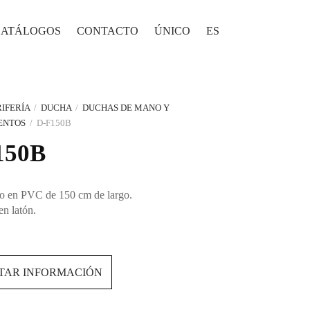
CATÁLOGOS
CONTACTO
ÚNICO
ES
IFERÍA
/
DUCHA
/
DUCHAS DE MANO Y
ENTOS
/
D-F150B
150B
o en PVC de 150 cm de largo.
en latón.
ITAR INFORMACIÓN