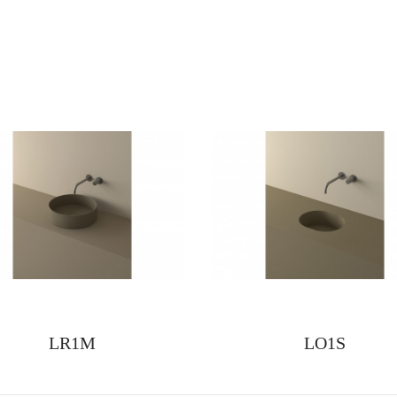
LR1M
LO1S