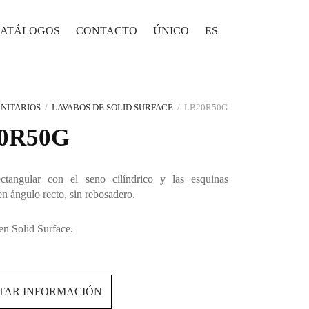
ATÁLOGOS
CONTACTO
ÚNICO
ES
NITARIOS
/
LAVABOS DE SOLID SURFACE
/
LB20R50G
0R50G
ctangular con el seno cilíndrico y las esquinas
en ángulo recto, sin rebosadero.
en Solid Surface.
ITAR INFORMACIÓN