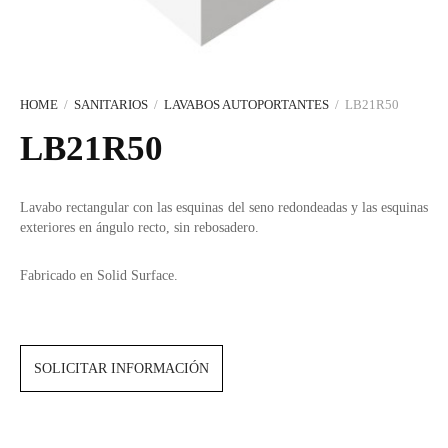
Portarrollos y escobilleros
Complementos y sifones
Pomos y tiradores
Duchas Exterior
SANITARIOS
MERCADOS
REMOTO
Bañeras
ACCESORIOS PARA BAÑO
Indicadores, uñeros y condenas
Secamanos y dispensadores
Encimeras a medida
Hands Free
EQUIPO
Soportes, estantes y complementos
Stops para puertas
HERRAJES
Smart WC
Cocina
HOME
/
SANITARIOS
/
LAVABOS AUTOPORTANTES
/
LB21R50
LB21R50
CERÁMICA CUSTOM
Toalleros
LIMPIEZA Y MANTENIMIENTO
Lavabo rectangular con las esquinas del seno redondeadas y las esquinas
exteriores en ángulo recto, sin rebosadero.
ÚNICO: ARTE Y ARTESANÍA
NUEVA SECCIÓN
Fabricado en Solid Surface.
SOLICITAR INFORMACIÓN