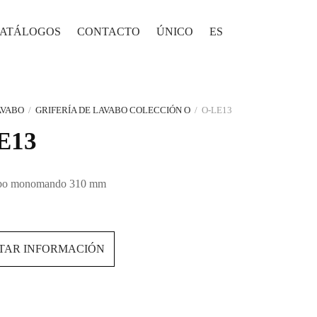
ATÁLOGOS
CONTACTO
ÚNICO
ES
AVABO
/
GRIFERÍA DE LAVABO COLECCIÓN O
/
O-LE13
E13
abo monomando 310 mm
ITAR INFORMACIÓN