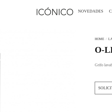
NOVEDADES
C
HOME
/
L
O-L
Grifo lav
SOLIC