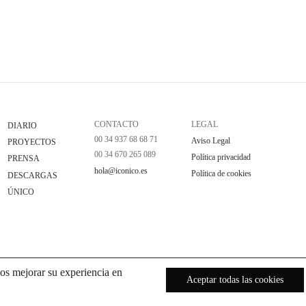
CONTACTO
LEGAL
DIARIO
00 34 937 68 68 71
Aviso Legal
PROYECTOS
00 34 670 265 089
Política privacidad
PRENSA
hola@iconico.es
Política de cookies
DESCARGAS
ÚNICO
os mejorar su experiencia en
Aceptar todas las cookies