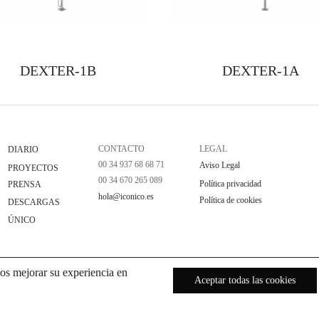
DEXTER-1B
DEXTER-1A
CONTACTO
LEGAL
DIARIO
00 34 937 68 68 71
Aviso Legal
PROYECTOS
00 34 670 265 089
Política privacidad
PRENSA
hola@iconico.es
Política de cookies
DESCARGAS
ÚNICO
os mejorar su experiencia en
Aceptar todas las cookies