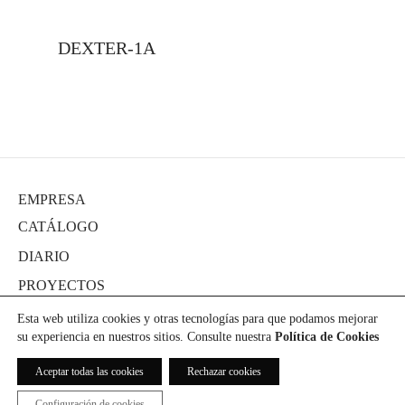
DEXTER-1A
EMPRESA
CATÁLOGO
DIARIO
PROYECTOS
PRENSA
Esta web utiliza cookies y otras tecnologías para que podamos mejorar
su experiencia en nuestros sitios. Consulte nuestra
Política de Cookies
DESCARGAS
CONTACTO
Aceptar todas las cookies
Rechazar cookies
Configuración de cookies