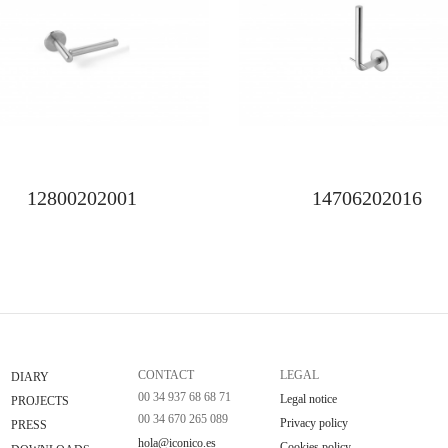
12800202001
14706202016
CONTACT
LEGAL
DIARY
00 34 937 68 68 71
Legal notice
PROJECTS
00 34 670 265 089
Privacy policy
PRESS
hola@iconico.es
Cookies policy