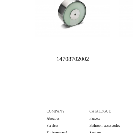
14708702002
COMPANY
CATALOGUE
About us
Faucets
Services
Bathroom accessories
Environmental
Sanitary