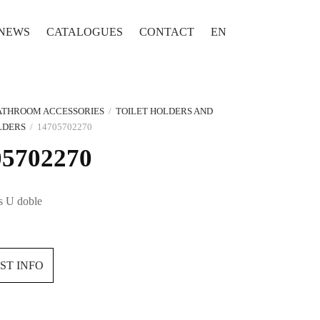
NEWS
CATALOGUES
CONTACT
EN
ATHROOM ACCESSORIES
/
TOILET HOLDERS AND
LDERS
/
14705702270
05702270
os U doble
ST INFO