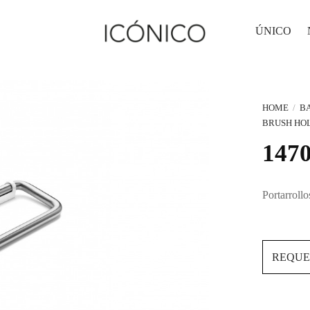
ÚNICO
HOME
/
B
BRUSH HO
147
Portarroll
REQUE