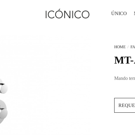
ÚNICO
HOME
/
F
MT-
Mando term
REQUE