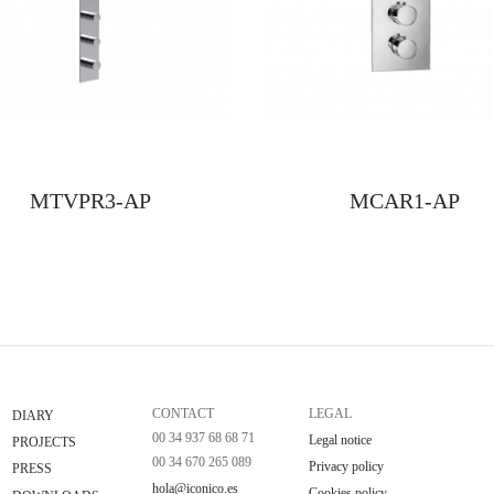
MTVPR3-AP
MCAR1-AP
CONTACT
LEGAL
DIARY
00 34 937 68 68 71
Legal notice
PROJECTS
00 34 670 265 089
Privacy policy
PRESS
hola@iconico.es
Cookies policy