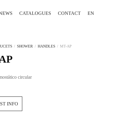
NEWS
CATALOGUES
CONTACT
EN
AUCETS
/
SHOWER
/
HANDLES
/
MT-AP
AP
ostático circular
ST INFO