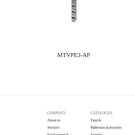
MTVPE3-AP
COMPANY
CATALOGUE
About us
Faucets
Services
Bathroom accessories
Environmental
Sanitary