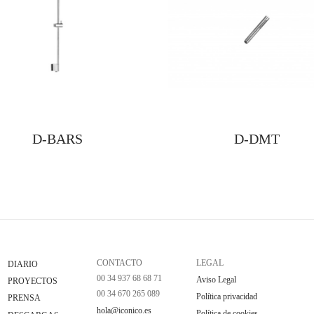
D-BARS
D-DMT
CONTACTO
LEGAL
DIARIO
00 34 937 68 68 71
Aviso Legal
PROYECTOS
00 34 670 265 089
Política privacidad
PRENSA
hola@iconico.es
Política de cookies