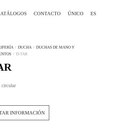
CATÁLOGOS
CONTACTO
ÚNICO
ES
IFERÍA
/
DUCHA
/
DUCHAS DE MANO Y
ENTOS
/
D-TAR
AR
circular
ITAR INFORMACIÓN