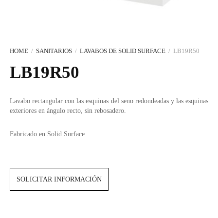
Portarrollos y escobilleros
Complementos y sifones
Pomos y tiradores
Duchas Exterior
SANITARIOS
MERCADOS
REMOTO
Bañeras
ACCESORIOS PARA BAÑO
Indicadores, uñeros y condenas
Secamanos y dispensadores
Encimeras a medida
Hands Free
EQUIPO
Soportes, estantes y complementos
Stops para puertas
HERRAJES
Smart WC
Cocina
HOME
/
SANITARIOS
/
LAVABOS DE SOLID SURFACE
/
LB19R50
LB19R50
CERÁMICA CUSTOM
Toalleros
LIMPIEZA Y MANTENIMIENTO
Lavabo rectangular con las esquinas del seno redondeadas y las esquinas
exteriores en ángulo recto, sin rebosadero.
ÚNICO: ARTE Y ARTESANÍA
NUEVA SECCIÓN
Fabricado en Solid Surface.
SOLICITAR INFORMACIÓN